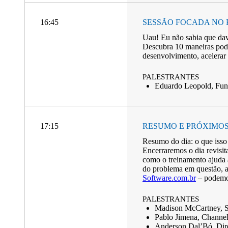
16:45
SESSÃO FOCADA NO 
Uau! Eu não sabia que dava
Descubra 10 maneiras poder
desenvolvimento, acelerar 
PALESTRANTES
Eduardo Leopold, Fund
17:15
RESUMO E PRÓXIMOS
Resumo do dia: o que isso 
Encerraremos o dia revisit
como o treinamento ajuda 
do problema em questão, a 
Software.com.br
– podemos
PALESTRANTES
Madison McCartney, Sr
Pablo Jimena, Channe
Anderson Dal’Bó, Dire