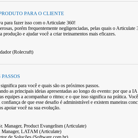
PRODUTO PARA O CLIENTE
 para fazer isso com o Articulate 360!
osas, porém frequentemente negligenciadas, pelas quais o Articulate 36
a produção e ajudar você a criar treinamentos mais eficazes.
ador (Rolecraft)
 PASSOS
significa para você e quais são os próximos passos.
ando as principais ideias apresentadas ao longo do evento: por que a IA 
as equipes a acompanhar o ritmo; e o que isso significa na prática. V
confiança de que esse desafio é administrável e existem maneiras conc
 apoiar você na sua evolução.
. Manager, Product Evangelism (Articulate)
l Manager, LATAM (Articulate)
tor de Soluções (Software.com.br)