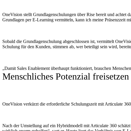
OneVision stellt Grundlagenschulungen über Rise bereit und achtet 
Grundlagen per E-Learning vermitteln, kann ich meine Präsenzzeit mi
Sobald die Grundlagenschulung abgeschlossen ist, vermittelt OneVisio
Schulung für den Kunden, stimmen ab, wer beteiligt sein wird, bereite
„Damit Sales Enablement überhaupt funktioniert, brauchen Menschen
Menschliches Potenzial freisetzen
OneVision verkürzt die erforderliche Schulungszeit mit Articulate 3
Nach der Umstellung auf ein Hybridmodell mit Articulate 360 schätz
wirklich enorm geholfen“, sagt er. Heute liegt das Verhältnis von E