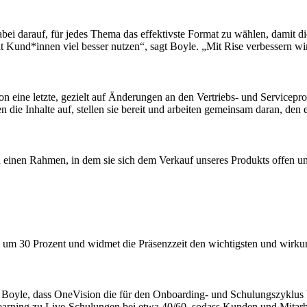
dabei darauf, für jedes Thema das effektivste Format zu wählen, damit
t Kund*innen viel besser nutzen“, sagt Boyle. „Mit Rise verbessern w
n eine letzte, gezielt auf Änderungen an den Vertriebs- und Servicepr
n die Inhalte auf, stellen sie bereit und arbeiten gemeinsam daran, den
 einen Rahmen, in dem sie sich dem Verkauf unseres Produkts offen u
60 um 30 Prozent und widmet die Präsenzzeit den wichtigsten und wirkun
t Boyle, dass OneVision die für den Onboarding- und Schulungszyklus 
-Learning zu Live-Schulungen bei etwa 40/60, sodass Kunden und Mitar