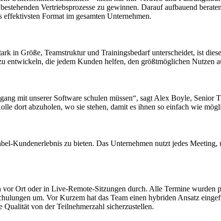
 der bestehenden Vertriebsprozesse zu gewinnen. Darauf aufbauend bera
ls effektivsten Format im gesamten Unternehmen.
rk in Größe, Teamstruktur und Trainingsbedarf unterscheidet, ist dies
 zu entwickeln, die jedem Kunden helfen, den größtmöglichen Nutzen 
ang mit unserer Software schulen müssen“, sagt Alex Boyle, Senior T
lle dort abzuholen, wo sie stehen, damit es ihnen so einfach wie mögl
abel-Kundenerlebnis zu bieten. Das Unternehmen nutzt jedes Meeting,
h vor Ort oder in Live-Remote-Sitzungen durch. Alle Termine wurden pe
chulungen um. Vor Kurzem hat das Team einen hybriden Ansatz eingefü
 Qualität von der Teilnehmerzahl sicherzustellen.