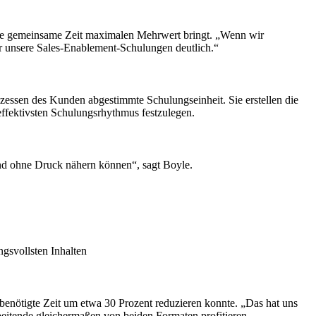
 die gemeinsame Zeit maximalen Mehrwert bringt. „Wenn wir
ir unsere Sales-Enablement-Schulungen deutlich.“
ozessen des Kunden abgestimmte Schulungseinheit. Sie erstellen die
 effektivsten Schulungsrhythmus festzulegen.
nd ohne Druck nähern können“, sagt Boyle.
gsvollsten Inhalten
benötigte Zeit um etwa 30 Prozent reduzieren konnte. „Das hat uns
beitende gleichermaßen von beiden Formaten profitieren.