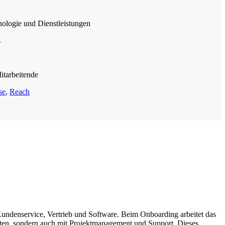
ologie und Dienstleistungen
s
tarbeitende
se
,
Reach
Kundenservice, Vertrieb und Software. Beim Onboarding arbeitet das
ten, sondern auch mit Projektmanagement und Support. Dieses