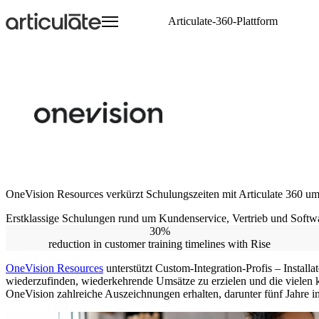
Direkt
Articulate-360-Plattform
zum
Hauptinhalt
Articulate 360 Übersicht
Onboarding-Kurse
Zu den E-Learning Heroes
Webinare
Entwicklung
Events
E-Learning Heroes
Alles über die beste Schulungsplattform der
Compliance-Schulungen
Die beste Community für E-Learning-Profis
Profitieren Sie von Produktschulungen
Spannende Kurse einfach 
Lernen Sie uns bei Veran
Die beste Community für
Welt
Teamwork
weltweit kennen
Events
Softskills-Schulungen
Kollaboration und Revie
Lernen Sie uns bei Veran
Kundenschulungen
Bereitstellung
weltweit kennen
Verkaufsschulungen
Wiederverkäufer weltwei
Kurse schnell veröffentl
Technische Schulungen
Skalieren
Ihre Ansprechpartner auf
Internationale Teams jed
problemlos schulen
OneVision Resources verkürzt Schulungszeiten mit Articulate 360 u
Erstklassige Schulungen rund um Kundenservice, Vertrieb und Softwa
30%
reduction in customer training timelines with Rise
OneVision Resources
unterstützt Custom-Integration-Profis – Install
wiederzufinden, wiederkehrende Umsätze zu erzielen und die vielen 
OneVision zahlreiche Auszeichnungen erhalten, darunter fünf Jahre i