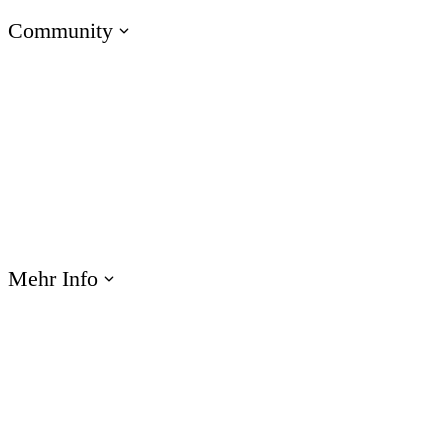
Community
Zu den E-Learning Heroes
Die beste Community für E-Learning-Profis
Events
Lernen Sie uns bei Veranstaltungen weltweit kennen
Mehr Info
Webinare
Profitieren Sie von Produktschulungen