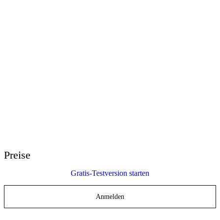
E-Learning Heroes
Die beste Community für E-Learning-Profis
Events
Lernen Sie uns bei Veranstaltungen weltweit kennen
Wiederverkäufer weltweit
Ihre Ansprechpartner auf der ganzen Welt
Articulate 360 Support
Suche nach Thema oder Produktname
Support kontaktieren
Wir sind für Sie da
Preise
Gratis-Testversion starten
Anmelden