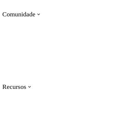
Treinamento de Habilidades Técnicas
Comunidade
Visite o E-Learning Heroes
A comunidade n° 1 para profissionais de e-learning
Eventos
Participe de eventos ao redor do mundo
Recursos
Treinamento
Acesse recursos de treinamento de produtos