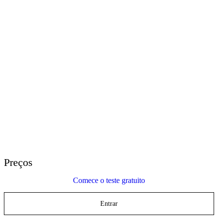
E-Learning Heroes
A comunidade n° 1 para profissionais de e-learning
Eventos
Participe de eventos ao redor do mundo
Revendedores Globais
Conte com suporte global
Suporte do Articulate 360
Pesquise por tópico ou nome do produto
Entre em contato com o suporte
Estamos aqui para ajudar
Preços
Comece o teste gratuito
Entrar