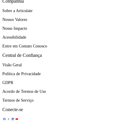
Companhia
Sobre a Articulate
Nossos Valores
Nosso Impacto
Acessibilidade
Entre em Contato Conosco
Central de Confiança
Visão Geral
Política de Privacidade
GDPR
Acordo de Termos de Uso
Termos de Serviço
Conecte-se
Ícone de Compartilhamento
Ícone de Compartilhamento
Ícone de Compartilhamento
Ícone de Compartilhamento