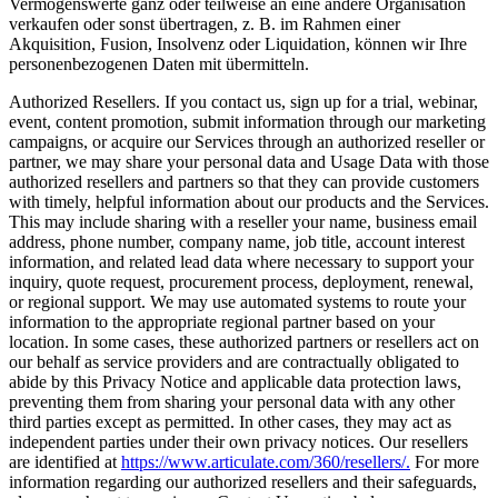
Vermögenswerte ganz oder teilweise an eine andere Organisation
verkaufen oder sonst übertragen, z. B. im Rahmen einer
Akquisition, Fusion, Insolvenz oder Liquidation, können wir Ihre
personenbezogenen Daten mit übermitteln.
Authorized Resellers.
If you contact us, sign up for a trial, webinar,
event, content promotion, submit information through our marketing
campaigns, or acquire our Services through an authorized reseller or
partner, we may share your personal data and Usage Data with those
authorized resellers and partners so that they can provide customers
with timely, helpful information about our products and the Services.
This may include sharing with a reseller your name, business email
address, phone number, company name, job title, account interest
information, and related lead data where necessary to support your
inquiry, quote request, procurement process, deployment, renewal,
or regional support. We may use automated systems to route your
information to the appropriate regional partner based on your
location. In some cases, these authorized partners or resellers act on
our behalf as service providers and are contractually obligated to
abide by this Privacy Notice and applicable data protection laws,
preventing them from sharing your personal data with any other
third parties except as permitted. In other cases, they may act as
independent parties under their own privacy notices. Our resellers
are identified at
https://www.articulate.com/360/resellers/.
For more
information regarding our authorized resellers and their safeguards,