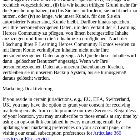
rechtlich vorgeschrieben, (ii) bis wir keinen triftigen Grund mehr für
die Speicherung haben, (iii) bis Sie uns auffordern, sie nicht mehr zu
nutzen, oder (iv) so lange, wie unser Kunde, für den Sie ein
autorisierter Nutzer sind, Kunde bleibt. Darüber hinaus speichern
wir Ihre personenbezogenen Daten, um den Verlauf der E-Learning
Heroes Community zu pflegen, von Ihnen bereitgestellte Inhalte
anzuzeigen und Ihnen die Teilnahme zu ermöglichen. Nach der
Löschung Ihres E-Learning-Heroes-Community-Kontos werden zu
mit Ihrem Konto verknüpften Inhalten nicht mehr Ihre
personenbezogenen Daten angezeigt. Als Quelle dieser Inhalte wird
dann „gelöschter Benutzer“ angezeigt. Wenn wir Ihre
personenbezogenen Daten aus unseren Datenbanken löschen,
verbleiben sie in unserem Backup-System, bis sie turnusgemäß
daraus gelöscht werden.
Marketing-Deaktivierung
If you reside in certain jurisdictions, e.g., EU, EEA, Switzerland,
UK, you may have the option to grant your consent for receiving
marketing emails from us to promote our own Services. Regardless
of your location, you may unsubscribe to those emails at any time by
using an opt-out link contained in every marketing email, by
updating your marketing preferences on your account page, or by
visiting our email subscription preferences for
Articulate 360
services
or
Rise services
.