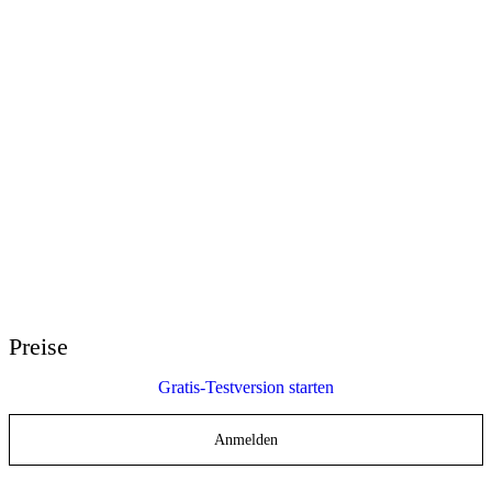
E-Learning Heroes
Die beste Community für E-Learning-Profis
Events
Lernen Sie uns bei Veranstaltungen weltweit kennen
Wiederverkäufer weltweit
Ihre Ansprechpartner auf der ganzen Welt
Articulate 360 Support
Suche nach Thema oder Produktname
Support kontaktieren
Wir sind für Sie da
Preise
Gratis-Testversion starten
Anmelden