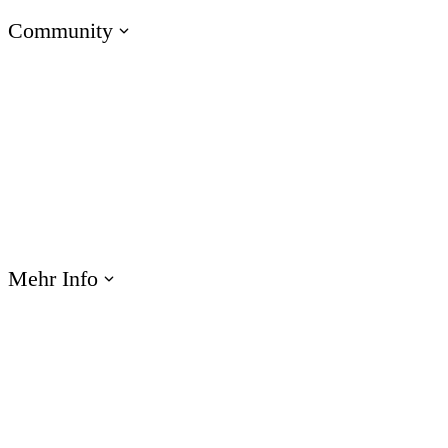
Community
Zu den E-Learning Heroes
Die beste Community für E-Learning-Profis
Events
Lernen Sie uns bei Veranstaltungen weltweit kennen
Mehr Info
Webinare
Profitieren Sie von Produktschulungen