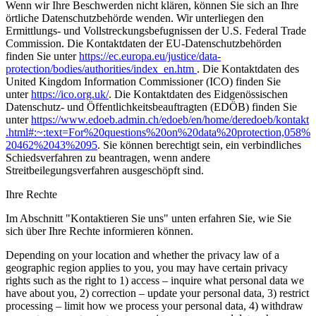
Wenn wir Ihre Beschwerden nicht klären, können Sie sich an Ihre
örtliche Datenschutzbehörde wenden. Wir unterliegen den
Ermittlungs- und Vollstreckungsbefugnissen der U.S. Federal Trade
Commission. Die Kontaktdaten der EU-Datenschutzbehörden
finden Sie unter
https://ec.europa.eu/justice/data-
protection/bodies/authorities/index_en.htm
. Die Kontaktdaten des
United Kingdom Information Commissioner (ICO) finden Sie
unter
https://ico.org.uk/
. Die Kontaktdaten des Eidgenössischen
Datenschutz- und Öffentlichkeitsbeauftragten (EDÖB) finden Sie
unter
https://www.edoeb.admin.ch/edoeb/en/home/deredoeb/kontakt
.html#:~:text=For%20questions%20on%20data%20protection,058%
20462%2043%2095
. Sie können berechtigt sein, ein verbindliches
Schiedsverfahren zu beantragen, wenn andere
Streitbeilegungsverfahren ausgeschöpft sind.
Ihre Rechte
Im Abschnitt "Kontaktieren Sie uns" unten erfahren Sie, wie Sie
sich über Ihre Rechte informieren können.
Depending on your location and whether the privacy law of a
geographic region applies to you, you may have certain privacy
rights such as the right to 1) access – inquire what personal data we
have about you, 2) correction – update your personal data, 3) restrict
processing – limit how we process your personal data, 4) withdraw