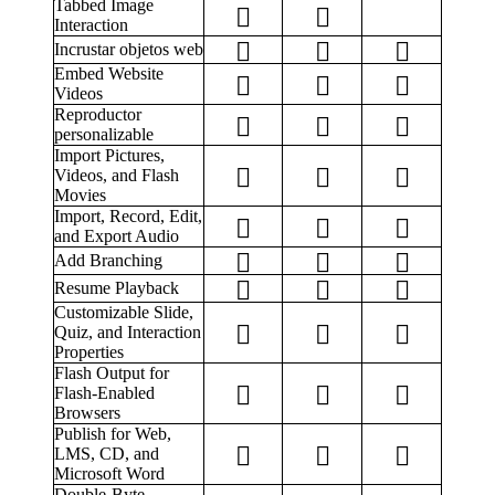
Tabbed Image
Interaction
Incrustar objetos web
Embed Website
Videos
Reproductor
personalizable
Import Pictures,
Videos, and Flash
Movies
Import, Record, Edit,
and Export Audio
Add Branching
Resume Playback
Customizable Slide,
Quiz, and Interaction
Properties
Flash Output for
Flash-Enabled
Browsers
Publish for Web,
LMS, CD, and
Microsoft Word
Double-Byte