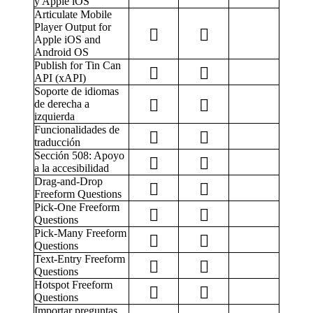
y Apple iOS
Articulate Mobile
Player Output for
Apple iOS and
Android OS
Publish for Tin Can
API (xAPI)
Soporte de idiomas
de derecha a
izquierda
Funcionalidades de
traducción
Sección 508: Apoyo
a la accesibilidad
Drag-and-Drop
Freeform Questions
Pick-One Freeform
Questions
Pick-Many Freeform
Questions
Text-Entry Freeform
Questions
Hotspot Freeform
Questions
Importar preguntas