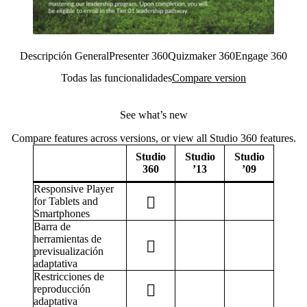
Descripción General
Presenter 360
Quizmaker 360
Engage 360
Todas las funcionalidades
Compare version
See what’s new
Compare features across versions, or view all Studio 360 features.
Studio
Studio
Studio
360
’13
’09
Responsive Player
for Tablets and
Smartphones
Barra de
herramientas de
previsualización
adaptativa
Restricciones de
reproducción
adaptativa