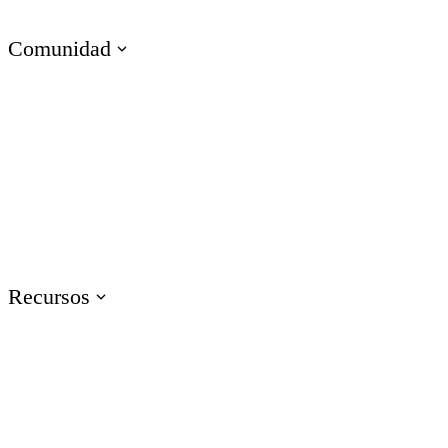
Capacitación en Habilidades Técnicas
Comunidad
Visita E-Learning Heroes
La comunidad #1 para profesionales del e-learning
Eventos
Únete a nosotros/as en eventos en todo el mundo
Recursos
Capacitación
Accede a recursos de capacitación sobre productos