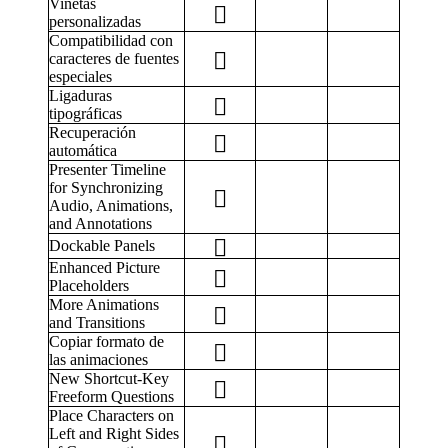
Viñetas
personalizadas
Compatibilidad con
caracteres de fuentes
especiales
Ligaduras
tipográficas
Recuperación
automática
Presenter Timeline
for Synchronizing
Audio, Animations,
and Annotations
Dockable Panels
Enhanced Picture
Placeholders
More Animations
and Transitions
Copiar formato de
las animaciones
New Shortcut-Key
Freeform Questions
Place Characters on
Left and Right Sides