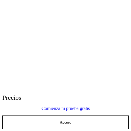
E-Learning Heroes
La comunidad #1 para profesionales del e-learning
Eventos
Únete a nosotros/as en eventos en todo el mundo
Distribuidores Globales
Encuentra soporte técnico en todo el mundo
Soporte de Articulate 360
Busca por tema o nombre de producto
Contacta a Atención al Cliente
Estamos aquí para ayudar
Precios
Comienza tu prueba gratis
Acceso