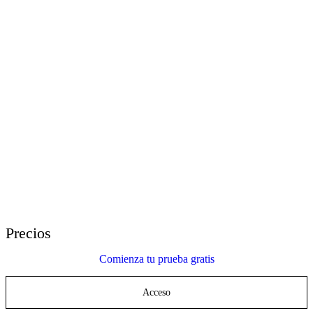
E-Learning Heroes
La comunidad #1 para profesionales del e-learning
Eventos
Únete a nosotros/as en eventos en todo el mundo
Distribuidores Globales
Encuentra soporte técnico en todo el mundo
Soporte de Articulate 360
Busca por tema o nombre de producto
Contacta a Atención al Cliente
Estamos aquí para ayudar
Precios
Comienza tu prueba gratis
Acceso