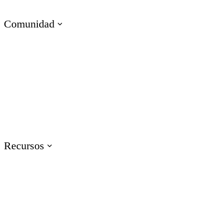
Capacitación en Habilidades Técnicas
Comunidad
Visita E-Learning Heroes
La comunidad #1 para profesionales del e-learning
Eventos
Únete a nosotros/as en eventos en todo el mundo
Recursos
Capacitación
Accede a recursos de capacitación sobre productos