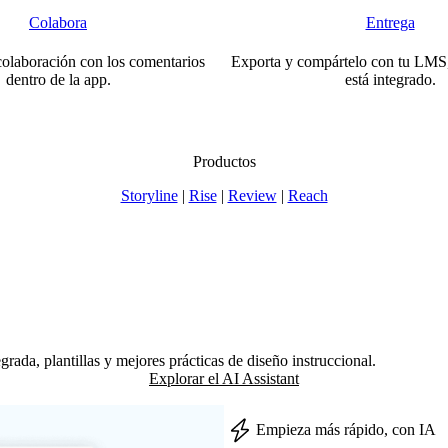
Colabora
Entrega
 colaboración con los comentarios
Exporta y compártelo con tu LMS,
dentro de la app.
está integrado.
Productos
Storyline
|
Rise
|
Review
|
Reach
rada, plantillas y mejores prácticas de diseño instruccional.
Explorar el AI Assistant
Empieza más rápido, con IA