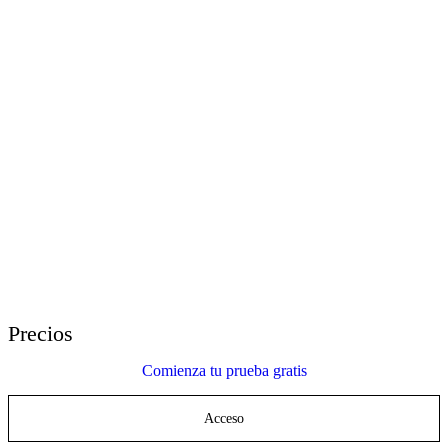
E-Learning Heroes
La comunidad #1 para profesionales del e-learning
Eventos
Únete a nosotros/as en eventos en todo el mundo
Distribuidores Globales
Encuentra soporte técnico en todo el mundo
Soporte de Articulate 360
Busca por tema o nombre de producto
Contacta a Atención al Cliente
Estamos aquí para ayudar
Precios
Comienza tu prueba gratis
Acceso