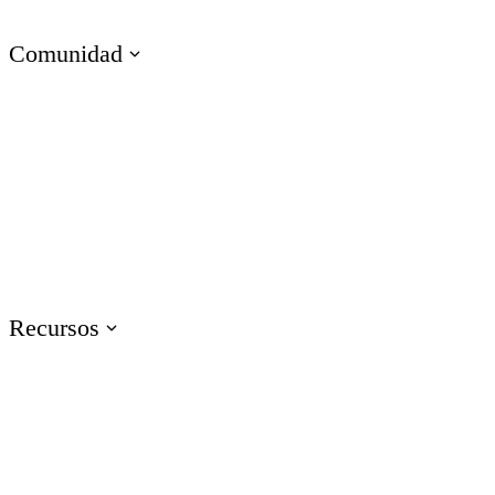
Capacitación en Habilidades Técnicas
Comunidad
Visita E-Learning Heroes
La comunidad #1 para profesionales del e-learning
Eventos
Únete a nosotros/as en eventos en todo el mundo
Recursos
Capacitación
Accede a recursos de capacitación sobre productos