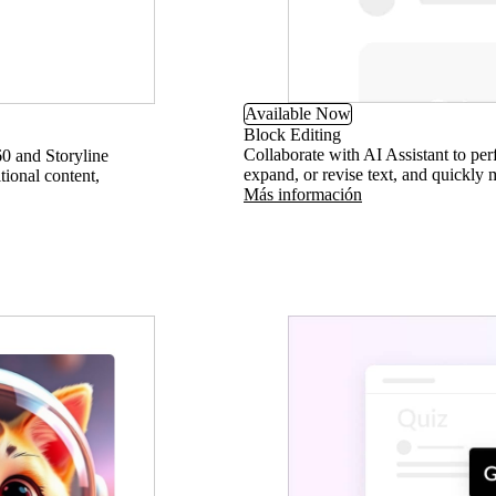
Available Now
Block Editing
Collaborate with AI Assistant to perf
60 and Storyline
expand, or revise text, and quickly 
ional content,
Más información