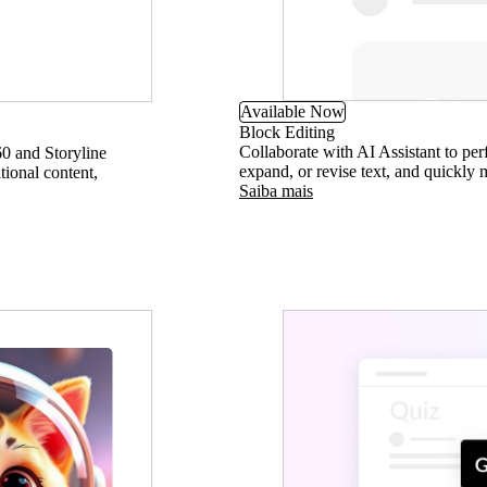
Available Now
Block Editing
Collaborate with AI Assistant to perf
60 and Storyline
expand, or revise text, and quickly 
ional content,
Saiba mais