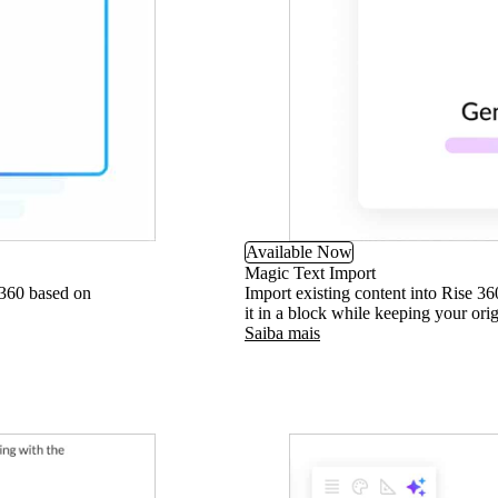
Available Now
Magic Text Import
 360 based on
Import existing content into Rise 36
it in a block while keeping your ori
Saiba mais