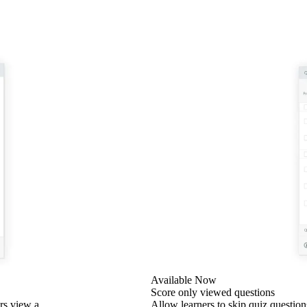
Available Now
Score only viewed questions
rs view a
Allow learners to skip quiz question