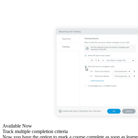
Available Now
Track multiple completion criteria
Now you have the option to mark a course complete as soon as learne