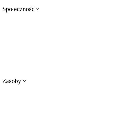
Społeczność
Odwiedź E-Learning Heroes
Społeczność nr 1 dla profesjonalistów e-learningu
Wydarzenia
Dołącz do nas na wydarzeniach na całym świecie
Zasoby
Szkolenia
Uzyskaj dostęp do zasobów szkoleniowych dotyczących produktów