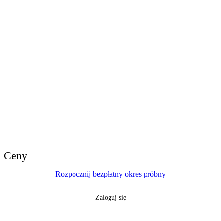
E-Learning Heroes
Społeczność nr 1 dla profesjonalistów e-learningu
Wydarzenia
Dołącz do nas na wydarzeniach na całym świecie
Globalni dystrybutorzy
Znajdź wsparcie na całym świecie
Wsparcie Articulate 360
Szukaj według tematu lub nazwy produktu
Skontaktuj się ze wsparciem
Jesteśmy tutaj, aby pomóc
Ceny
Rozpocznij bezpłatny okres próbny
Zaloguj się