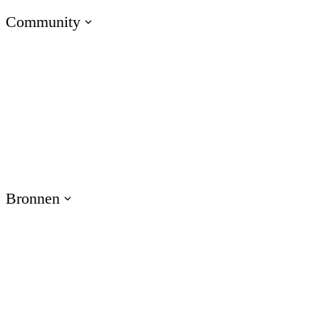
Community
Naar E-Learning Heroes
De nr. 1 community voor e-learning professionals
Evenementen
Sluit je aan bij onze evenementen over de hele wereld
Bronnen
Training
Gebruik bronnen voor producttraining