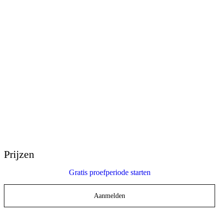
E-Learning Heroes
De nr. 1 community voor e-learning professionals
Evenementen
Sluit je aan bij onze evenementen over de hele wereld
Wereldwijde wederverkopers
Krijg ondersteuning op elke plek ter wereld
Articulate 360° Ondersteuning
Zoek op onderwerp of productnaam
Contact opnemen met ondersteuning
We zijn er om je te helpen
Prijzen
Gratis proefperiode starten
Aanmelden