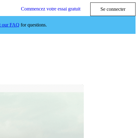
Commencez votre essai gratuit
Se connecter
it our FAQ
for questions.