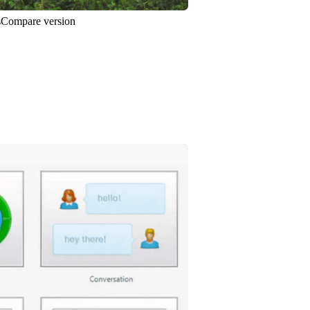
s
Compare version