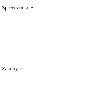
Społeczność
Odwiedź E-Learning Heroes
Społeczność nr 1 dla profesjonalistów e-learningu
Wydarzenia
Dołącz do nas na wydarzeniach na całym świecie
Zasoby
Szkolenia
Uzyskaj dostęp do zasobów szkoleniowych dotyczących produktów