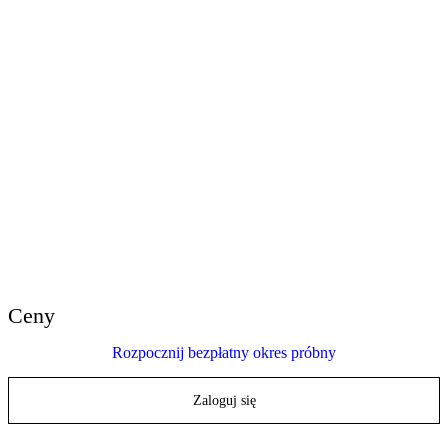
E-Learning Heroes
Społeczność nr 1 dla profesjonalistów e-learningu
Wydarzenia
Dołącz do nas na wydarzeniach na całym świecie
Globalni dystrybutorzy
Znajdź wsparcie na całym świecie
Wsparcie Articulate 360
Szukaj według tematu lub nazwy produktu
Skontaktuj się ze wsparciem
Jesteśmy tutaj, aby pomóc
Ceny
Rozpocznij bezpłatny okres próbny
Zaloguj się