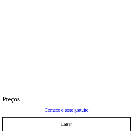
E-Learning Heroes
A comunidade n° 1 para profissionais de e-learning
Eventos
Participe de eventos ao redor do mundo
Revendedores Globais
Conte com suporte global
Suporte do Articulate 360
Pesquise por tópico ou nome do produto
Entre em contato com o suporte
Estamos aqui para ajudar
Preços
Comece o teste gratuito
Entrar