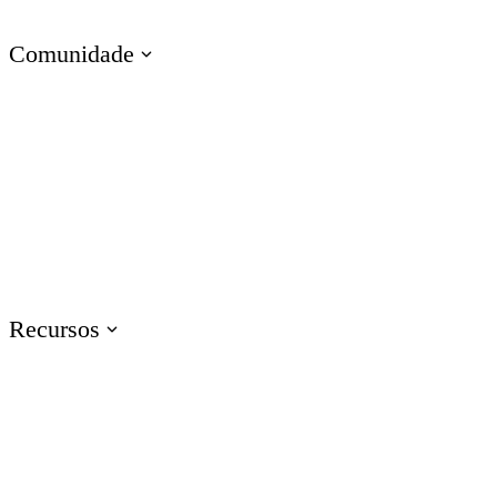
Treinamento de Habilidades Técnicas
Comunidade
Visite o E-Learning Heroes
A comunidade n° 1 para profissionais de e-learning
Eventos
Participe de eventos ao redor do mundo
Recursos
Treinamento
Acesse recursos de treinamento de produtos