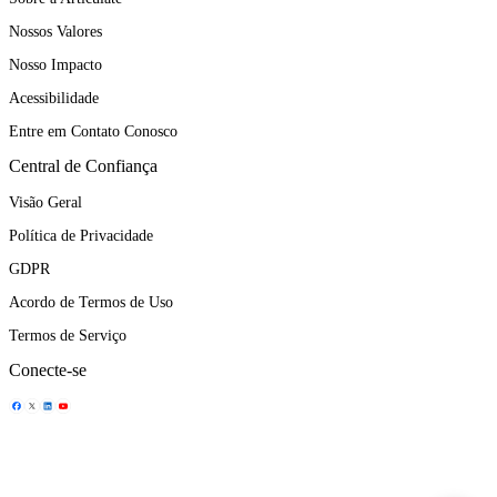
Nossos Valores
Nosso Impacto
Acessibilidade
Entre em Contato Conosco
Central de Confiança
Visão Geral
Política de Privacidade
GDPR
Acordo de Termos de Uso
Termos de Serviço
Conecte-se
Ícone de Compartilhamento
Ícone de Compartilhamento
Ícone de Compartilhamento
Ícone de Compartilhamento