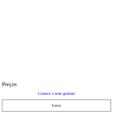
E-Learning Heroes
A comunidade n° 1 para profissionais de e-learning
Eventos
Participe de eventos ao redor do mundo
Revendedores Globais
Conte com suporte global
Suporte do Articulate 360
Pesquise por tópico ou nome do produto
Entre em contato com o suporte
Estamos aqui para ajudar
Preços
Comece o teste gratuito
Entrar