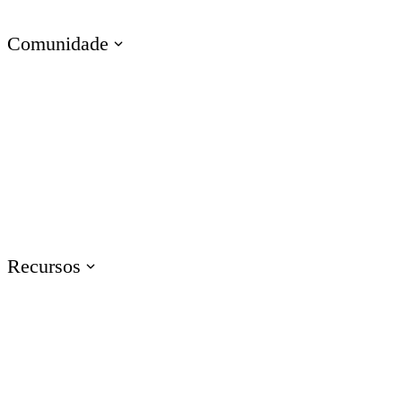
Treinamento de Habilidades Técnicas
Comunidade
Visite o E-Learning Heroes
A comunidade n° 1 para profissionais de e-learning
Eventos
Participe de eventos ao redor do mundo
Recursos
Treinamento
Acesse recursos de treinamento de produtos