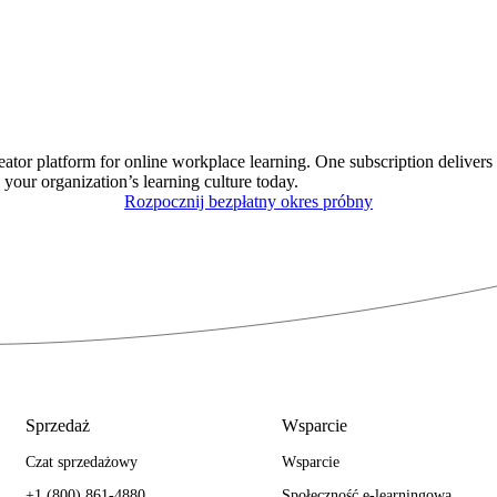
eator platform for online workplace learning. One subscription delivers 
 your organization’s learning culture today.
Rozpocznij bezpłatny okres próbny
Sprzedaż
Wsparcie
Czat sprzedażowy
Wsparcie
+1 (800) 861-4880
Społeczność e-learningowa