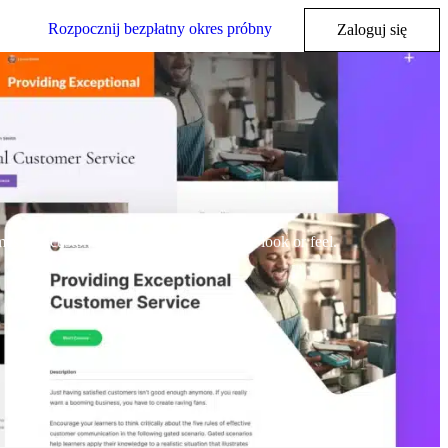
Rozpocznij bezpłatny okres próbny
Zaloguj się
es and customize your courses to fit any look or feel.