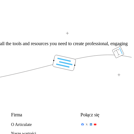
all the tools and resources you need to create professional, engaging
Firma
Połącz się
Ikona Udostępniania
Ikona Udostępniania
Ikona Udostępniania
Ikona Udostępniania
O Articulate
Nasze wartości