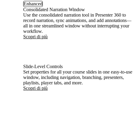
Enhanced
Consolidated Narration Window
Use the consolidated narration tool in Presenter 360 to
record narration, sync animations, and add annotations—
all in one streamlined window without interrupting your
workflow.
Scopri di più
Slide-Level Controls
Set properties for all your course slides in one easy-to-use
window, including navigation, branching, presenters,
playlists, player tabs, and more.
Scopri di più