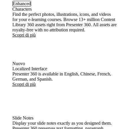
Enhanced
Characters
Find the perfect photos, illustrations, icons, and videos
for your e-learning courses. Browse 13+ million Content
Library 360 assets right from Presenter 360. All assets are
royalty-free with no attribution required.
Scopri di più
Nuovo
Localized Interface
Presenter 360 is available in English, Chinese, French,
German, and Spanish.
Scopri di più
Slide Notes
Display your slide notes exactly as you designed them.
Presenter 360 preserves text formatting, paragraph