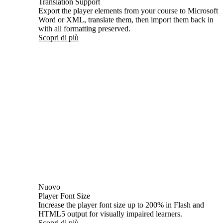
Translation Support
Export the player elements from your course to Microsoft
Word or XML, translate them, then import them back in
with all formatting preserved.
Scopri di più
Nuovo
Player Font Size
Increase the player font size up to 200% in Flash and
HTML5 output for visually impaired learners.
Scopri di più