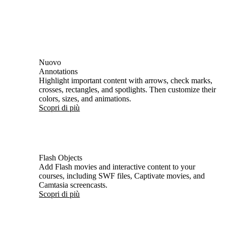
Nuovo
Annotations
Highlight important content with arrows, check marks,
crosses, rectangles, and spotlights. Then customize their
colors, sizes, and animations.
Scopri di più
Flash Objects
Add Flash movies and interactive content to your
courses, including SWF files, Captivate movies, and
Camtasia screencasts.
Scopri di più