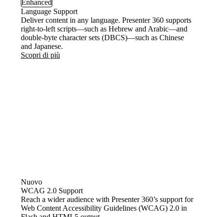
Enhanced
Language Support
Deliver content in any language. Presenter 360 supports
right-to-left scripts—such as Hebrew and Arabic—and
double-byte character sets (DBCS)—such as Chinese
and Japanese.
Scopri di più
Nuovo
WCAG 2.0 Support
Reach a wider audience with Presenter 360’s support for
Web Content Accessibility Guidelines (WCAG) 2.0 in
Flash and HTML5 output.