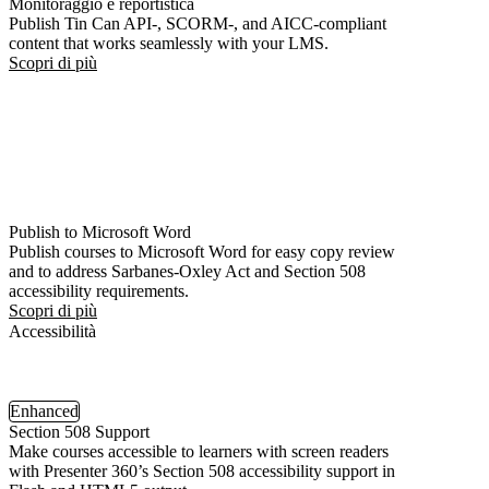
Monitoraggio e reportistica
Publish Tin Can API-, SCORM-, and AICC-compliant
content that works seamlessly with your LMS.
Scopri di più
Publish to Microsoft Word
Publish courses to Microsoft Word for easy copy review
and to address Sarbanes-Oxley Act and Section 508
accessibility requirements.
Scopri di più
Accessibilità
Enhanced
Section 508 Support
Make courses accessible to learners with screen readers
with Presenter 360’s Section 508 accessibility support in