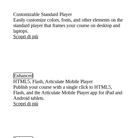
Customizable Standard Player
Easily customize colors, fonts, and other elements on the
standard player that frames your course on desktop and
laptops.
Scopri di più
Enhanced
HTML5, Flash, Articulate Mobile Player
Publish your course with a single click to HTML5,
Flash, and the Articulate Mobile Player app for iPad and
Android tablets.
Scopri di più