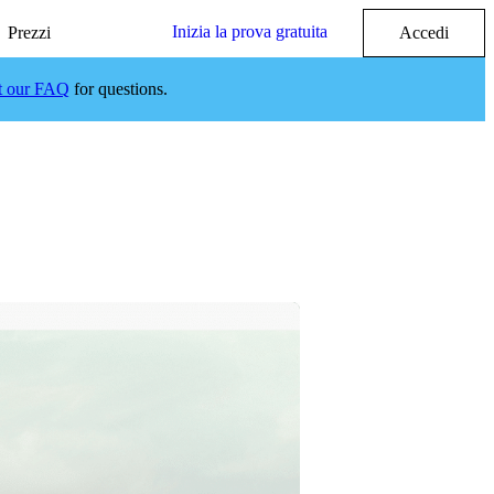
Inizia la prova gratuita
Prezzi
Accedi
it our FAQ
for questions.