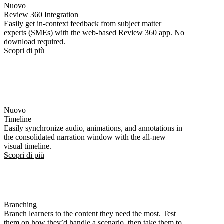
Nuovo
Review 360 Integration
Easily get in-context feedback from subject matter
experts (SMEs) with the web-based Review 360 app. No
download required.
Scopri di più
Nuovo
Timeline
Easily synchronize audio, animations, and annotations in
the consolidated narration window with the all‑new
visual timeline.
Scopri di più
Branching
Branch learners to the content they need the most. Test
them on how they’d handle a scenario, then take them to