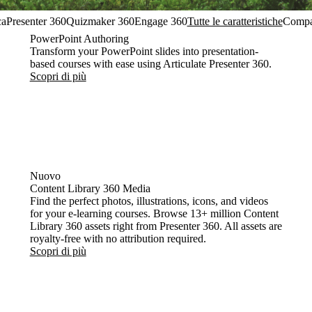
ca
Presenter 360
Quizmaker 360
Engage 360
Tutte le caratteristiche
Compa
PowerPoint Authoring
Transform your PowerPoint slides into presentation-
based courses with ease using Articulate Presenter 360.
Scopri di più
Nuovo
Content Library 360 Media
Find the perfect photos, illustrations, icons, and videos
for your e-learning courses. Browse 13+ million Content
Library 360 assets right from Presenter 360. All assets are
royalty-free with no attribution required.
Scopri di più