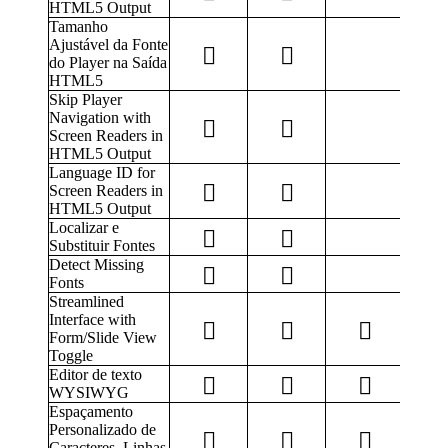
HTML5 Output
Tamanho
Ajustável da Fonte
do Player na Saída
HTML5
Skip Player
Navigation with
Screen Readers in
HTML5 Output
Language ID for
Screen Readers in
HTML5 Output
Localizar e
Substituir Fontes
Detect Missing
Fonts
Streamlined
Interface with
Form/Slide View
Toggle
Editor de texto
WYSIWYG
Espaçamento
Personalizado de
Caracteres, Linhas