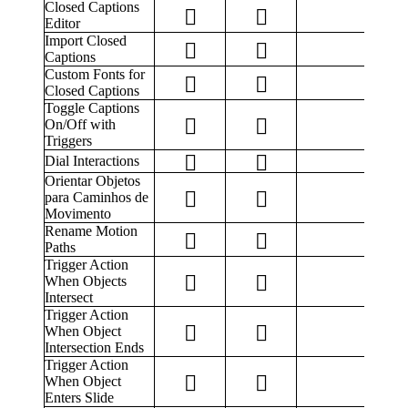
Closed Captions
Editor
Import Closed
Captions
Custom Fonts for
Closed Captions
Toggle Captions
On/Off with
Triggers
Dial Interactions
Orientar Objetos
para Caminhos de
Movimento
Rename Motion
Paths
Trigger Action
When Objects
Intersect
Trigger Action
When Object
Intersection Ends
Trigger Action
When Object
Enters Slide