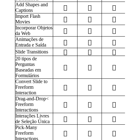
Add Shapes and
Captions
Import Flash
Movies
Incorporar Objetos
da Web
Animações de
Entrada e Saída
Slide Transitions
20 tipos de
Perguntas
Baseadas em
Formulários
Convert Slide to
Freeform
Interaction
Drag-and-Drop<
Freeform
Interactions
Interações Livres
de Seleção Única
Pick-Many
Freeform
Interactions