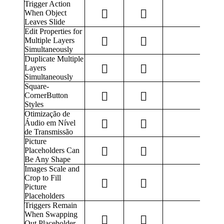
Trigger Action
When Object
Leaves Slide
Edit Properties for
Multiple Layers
Simultaneously
Duplicate Multiple
Layers
Simultaneously
Square-
CornerButton
Styles
Otimização de
Áudio em Nível
de Transmissão
Picture
Placeholders Can
Be Any Shape
Images Scale and
Crop to Fill
Picture
Placeholders
Triggers Remain
When Swapping
Out Placeholder