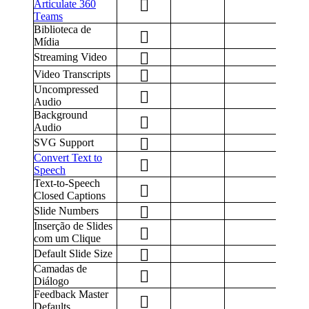
Articulate 360
T
eams
Biblioteca de
Mídia
Streaming Video
Video Transcripts
Uncompressed
Audio
Background
Audio
SVG Support
Convert Text to
Speech
Text-to-Speech
Closed Captions
Slide Numbers
Inserção de Slides
com um Clique
Default Slide Size
Camadas de
Diálogo
Feedback Master
Defaults