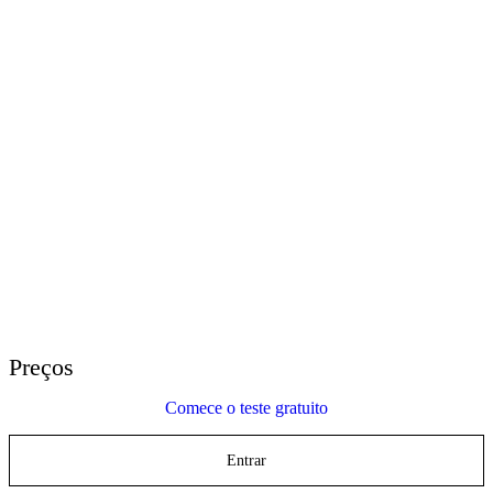
E-Learning Heroes
A comunidade n° 1 para profissionais de e-learning
Eventos
Participe de eventos ao redor do mundo
Revendedores Globais
Conte com suporte global
Suporte do Articulate 360
Pesquise por tópico ou nome do produto
Entre em contato com o suporte
Estamos aqui para ajudar
Preços
Comece o teste gratuito
Entrar