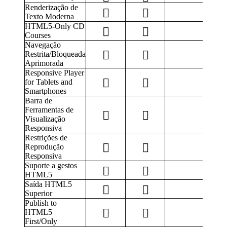
Renderização de
Texto Moderna
HTML5-Only CD
Courses
Navegação
Restrita/Bloqueada
Aprimorada
Responsive Player
for Tablets and
Smartphones
Barra de
Ferramentas de
Visualização
Responsiva
Restrições de
Reprodução
Responsiva
Suporte a gestos
HTML5
Saída HTML5
Superior
Publish to
HTML5
First/Only