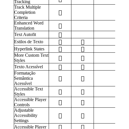
Tracking
Track Multiple
Completion
Criteria
Enhanced Word
Translation
Text Autofit
Estilos de Texto
Hyperlink States
More Custom Text
Styles
Texto Acessível
Formatação
Semântica
Acessível
Accessible Text
Styles
Accessible Player
Controls
Adjustable
Accessibility
Settings
Accessible Player