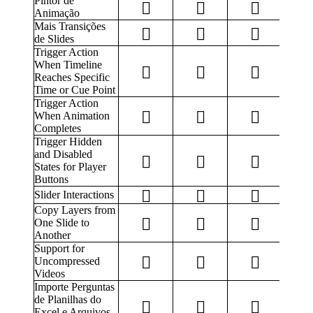
Pintor de
Animação
Mais Transições
de Slides
Trigger Action
When Timeline
Reaches Specific
Time or Cue Point
Trigger Action
When Animation
Completes
Trigger Hidden
and Disabled
States for Player
Buttons
Slider Interactions
Copy Layers from
One Slide to
Another
Support for
Uncompressed
Videos
Importe Perguntas
de Planilhas do
Excel e Arquivos