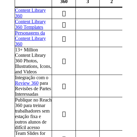
360
3
2
Content Library
360
Content Library
360 Templates
Personagens da
Content Library
360
13+ Million
Content Library
360 Photos,
Illustrations, Icons,
and Videos
Integração com o
Review 360
para
Revisões de Partes
Interessadas
Publique no Reach
360 para treinar
trabalhadores sem
estação fixa e
outros alunos de
difícil acesso
Team Slides for