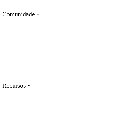
Treinamento de Habilidades Técnicas
Comunidade
Visite o E-Learning Heroes
A comunidade n° 1 para profissionais de e-learning
Eventos
Participe de eventos ao redor do mundo
Recursos
Treinamento
Acesse recursos de treinamento de produtos